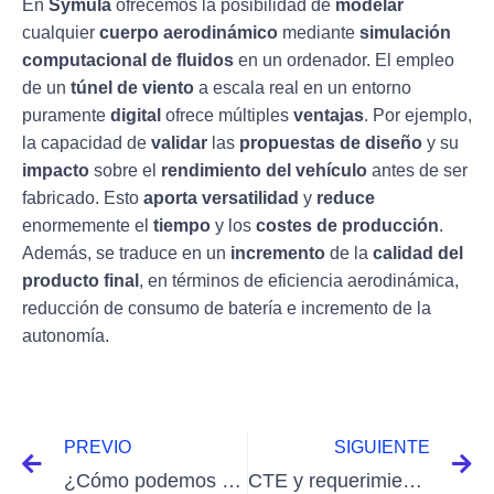
En
Symula
ofrecemos la posibilidad de
modelar
cualquier
cuerpo aerodinámico
mediante
simulación
computacional de fluidos
en un ordenador. El empleo
de un
túnel de viento
a escala real en un entorno
puramente
digital
ofrece múltiples
ventajas
. Por ejemplo,
la capacidad de
validar
las
propuestas de diseño
y su
impacto
sobre el
rendimiento del vehículo
antes de ser
fabricado. Esto
aporta versatilidad
y
reduce
enormemente el
tiempo
y los
costes de producción
.
Además, se traduce en un
incremento
de la
calidad del
producto final
, en términos de eficiencia aerodinámica,
reducción de consumo de batería e incremento de la
autonomía.
PREVIO
SIGUIENTE
¿Cómo podemos mejorar la aerodinámica en competición cambiando la posición?
CTE y requerimientos con respecto a la acción del viento