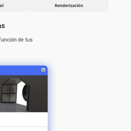
ol
Renderización
as
función de tus